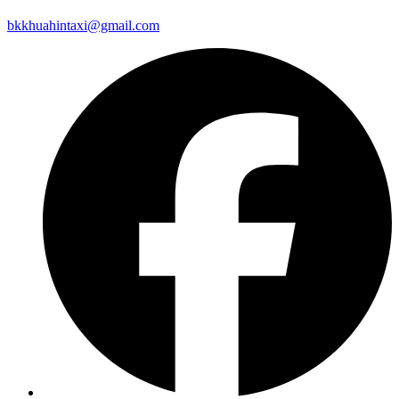
bkkhuahintaxi@gmail.com