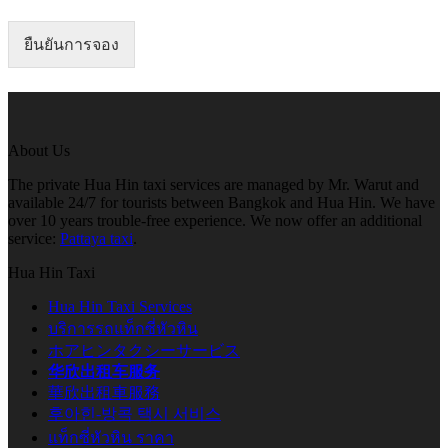
ยืนยันการจอง
About Us
The private Hua Hin taxi services are managed by Mr. Warut and
available 24/7 for tourists between Bangkok and Hua Hin. We have
over 10 years trouble-free experience. We now offer an additional
service:
Pattaya taxi
.
Hua Hin Taxi
Hua Hin Taxi Services
บริการรถแท็กซี่หัวหิน
ホアヒンタクシーサービス
华欣出租车服务
華欣出租車服務
후아힌-방콕 택시 서비스
แท็กซี่หัวหิน ราคา