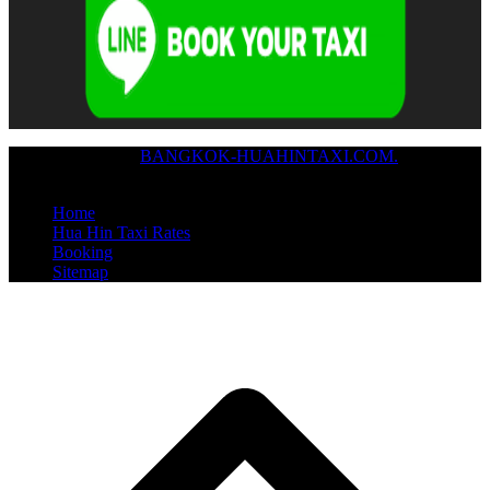
Copyright © 2024
BANGKOK-HUAHINTAXI.COM.
/ All Rights
Reserved
Home
Hua Hin Taxi Rates
Booking
Sitemap